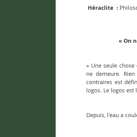
Héraclite  : 
Philoso
« On n
« Une seule chose e
ne demeure. Rien 
contraires est déf
logos. Le logos est l
Depuis, l'eau a coul