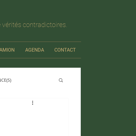
 vérités contradictoires.
AMION
AGENDA
CONTACT
NCE(S)