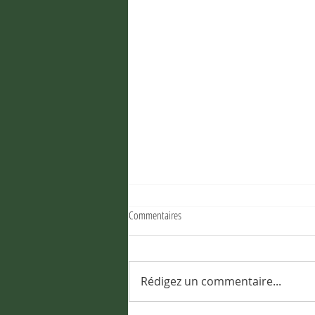
Commentaires
Rédigez un commentaire...
Olivia Gazalé, Le mythe de la virilité