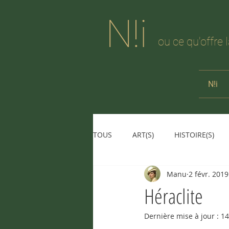
N!i
ou ce qu'offre 
N!i
TOUS
ART(S)
HISTOIRE(S)
Manu
2 févr. 2019
Héraclite
Dernière mise à jour :
14