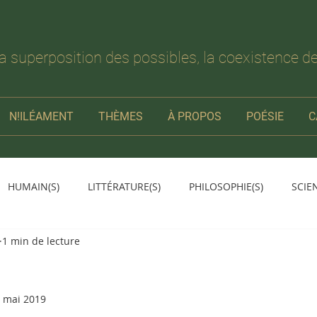
la superposition des possibles, la coexistence de
N!ILÉAMENT
THÈMES
À PROPOS
POÉSIE
C
HUMAIN(S)
LITTÉRATURE(S)
PHILOSOPHIE(S)
SCIE
1 min de lecture
 mai 2019