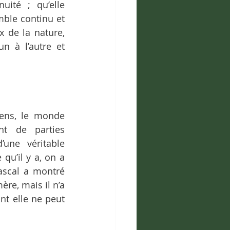
ité ; qu’elle 
ble continu et 
 de la nature, 
n à l’autre et 
sens, le monde 
t de parties 
une véritable 
u’il y a, on a 
scal a montré 
re, mais il n’a 
t elle ne peut 