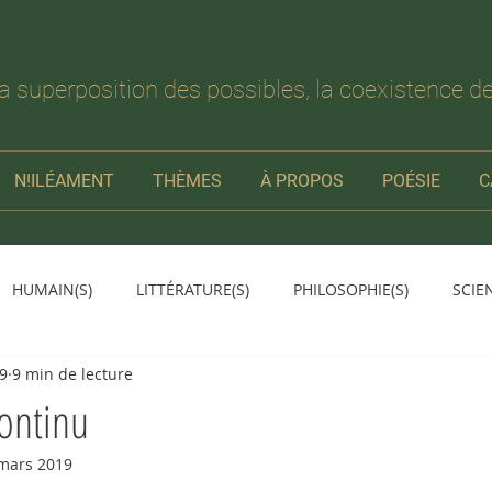
la superposition des possibles, la coexistence de
N!ILÉAMENT
THÈMES
À PROPOS
POÉSIE
C
HUMAIN(S)
LITTÉRATURE(S)
PHILOSOPHIE(S)
SCIE
19
9 min de lecture
ontinu
mars 2019