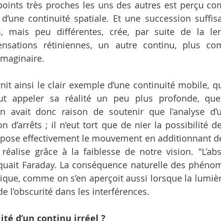
oints très proches les uns des autres est perçu co
 d’une continuité spatiale. Et une succession suffi
s, mais peu différentes, crée, par suite de la len
ensations rétiniennes, un autre continu, plus com
imaginaire.
nit ainsi le clair exemple d’une continuité mobile, qu
t appeler sa réalité un peu plus profonde, que 
on avait donc raison de soutenir que l’analyse d
 d’arrêts ; il n’eut tort que de nier la possibilité d
pose effectivement le mouvement en additionnant de
éalise grâce à la faiblesse de notre vision. "L’abs
quait Faraday. La conséquence naturelle des phénom
que, comme on s’en aperçoit aussi lorsque la lumière
de l’obscurité dans les interférences.
ité d’un continu irréel ?