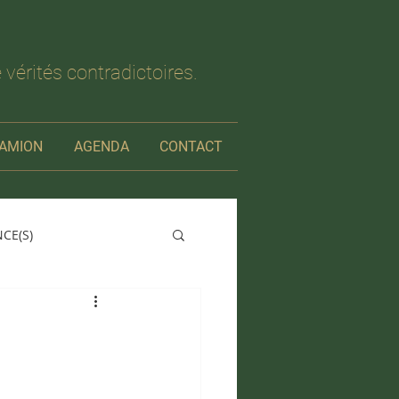
 vérités contradictoires.
AMION
AGENDA
CONTACT
NCE(S)