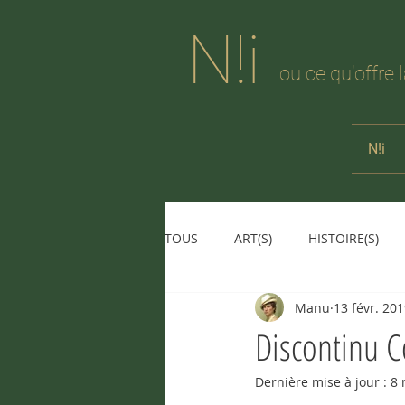
N!i
ou ce qu'offre 
N!i
TOUS
ART(S)
HISTOIRE(S)
Manu
13 févr. 20
Discontinu C
Dernière mise à jour :
8 