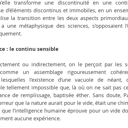
’elle transforme une discontinuité en une continu
se d’éléments discontinus et immobiles, en un ensem
alise la transition entre les deux aspects primordiaux
y a une métaphysique des sciences, s’opposaient l’u
oquement.
e : le continu sensible
rectement ou indirectement, on le perçoit par les 
 comme un assemblage rigoureusement cohéren
 lesquelles l’existence d’une vacuole de néant, d’
le tellement impossible que, là où on ne sait pas ce q
nce de remplissage, baptisée éther. Sans doute, Pa
reur que la nature aurait pour le vide, était une chimè
r que l’intelligence humaine éprouve pour un vide don
lement aucune expérience.