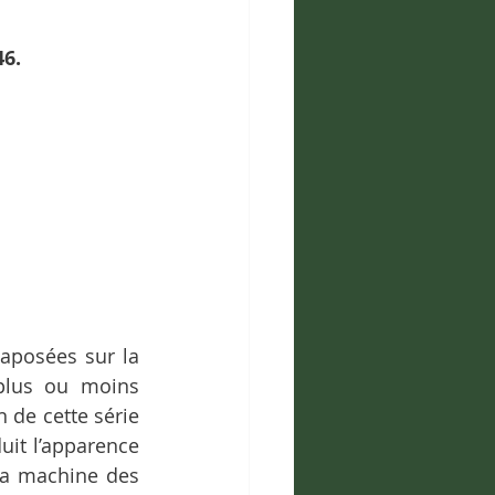
6. 
posées sur la 
plus ou moins 
de cette série 
uit l’apparence 
la machine des 