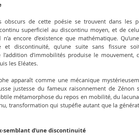
e
s obscurs de cette poésie se trouvent dans les pa
ontinu superficiel au discontinu moyen, et de celui
el n’a encore d’existence que mathématique. Qu’une 
é et discontinuité, qu’une suite sans fissure s
e l’addition d’immobilités produise le mouvement, c’
is les Eléates.
aphe apparaît comme une mécanique mystérieuseme
fausse justesse du fameux raisonnement de Zénon su
subtile métamorphose du repos en mobilité, du lacunair
nu, transformation qui stupéfie autant que la générati
ux-semblant d’une discontinuité