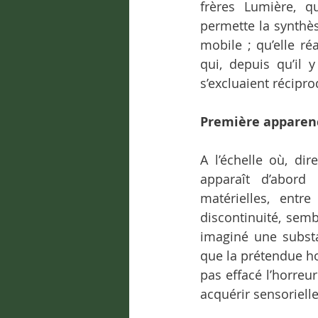
frères Lumière, qu
permette la synthè
mobile ; qu’elle ré
qui, depuis qu’il 
s’excluaient récipr
Première apparenc
A l’échelle où, di
apparaît d’abord
matérielles, entre
discontinuité, semb
imaginé une substa
que la prétendue hor
pas effacé l’horreu
acquérir sensoriel