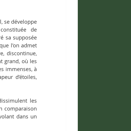
, se développe 
constituée de 
ré sa supposée 
 que l’on admet 
, discontinue, 
 grand, où les 
es immenses, à 
eur d’étoiles, 
ssimulent les 
en comparaison 
olant dans un 