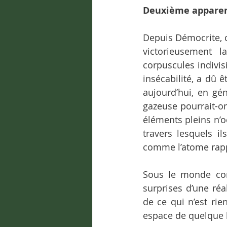
Deuxième apparenc
Depuis Démocrite, c
victorieusement l
corpuscules indivis
insécabilité, a dû ê
aujourd’hui, en gén
gazeuse pourrait-on
éléments pleins n’o
travers lesquels il
comme l’atome rapp
Sous le monde con
surprises d’une réa
de ce qui n’est ri
espace de quelque 