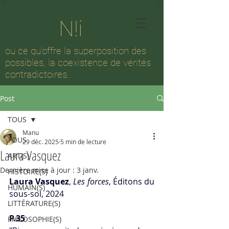
N!i
ou ce qu'offre la superposition des
possibles, la coexistence de vérités
contradictoires.
Post
TOUS
Manu
TOUS
29 déc. 2025
5 min de lecture
Laura Vasquez
ART(S)
Dernière mise à jour :
3 janv.
HISTOIRE(S)
Laura Vasquez
, 
Les forces
, Éditons du 
HUMAIN(S)
sous-sol, 2024
LITTÉRATURE(S)
P.35
PHILOSOPHIE(S)