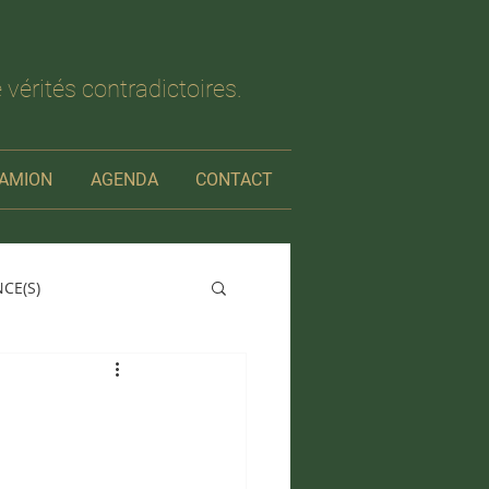
 vérités contradictoires.
AMION
AGENDA
CONTACT
NCE(S)