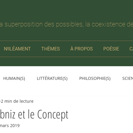
la superposition des possibles, la coexistence de
N!ILÉAMENT
THÈMES
À PROPOS
POÉSIE
C
HUMAIN(S)
LITTÉRATURE(S)
PHILOSOPHIE(S)
SCIE
2 min de lecture
ibniz et le Concept
mars 2019