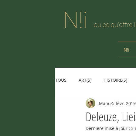
N!i
ou ce qu'offre 
N!i
TOUS
ART(S)
HISTOIRE(S)
Manu
5 févr. 2019
Deleuze, Lie
Dernière mise à jour :
3 