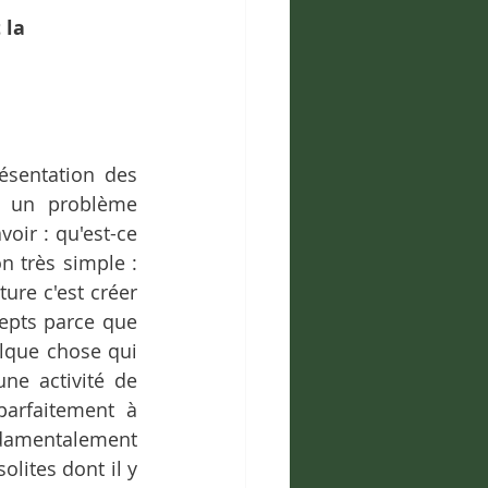
 la 
sentation des 
t un problème 
ir : qu'est-ce 
n très simple : 
ure c'est créer 
epts parce que 
lque chose qui 
ne activité de 
parfaitement à 
amentalement 
lites dont il y 