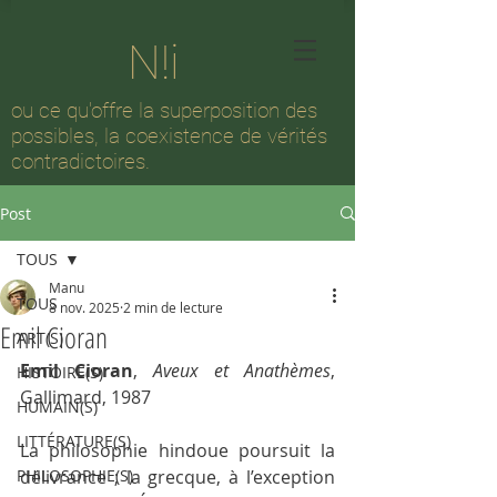
N!i
ou ce qu'offre la superposition des
possibles, la coexistence de vérités
contradictoires.
Post
TOUS
Manu
TOUS
8 nov. 2025
2 min de lecture
Emil Cioran
ART(S)
Emil Cioran
, 
Aveux et Anathèmes
, 
HISTOIRE(S)
Gallimard, 1987
HUMAIN(S)
LITTÉRATURE(S)
La philosophie hindoue poursuit la 
PHILOSOPHIE(S)
délivrance ; la grecque, à l’exception 