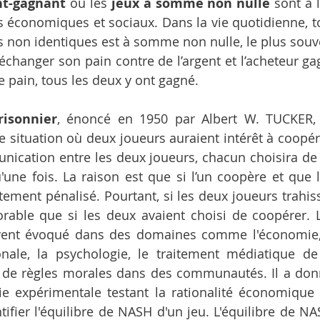
nt-gagnant
 ou les 
jeux à somme non nulle
 sont à 
 économiques et sociaux. Dans la vie quotidienne, t
s non identiques est à somme non nulle, le plus souven
changer son pain contre de l’argent et l’acheteur ga
 pain, tous les deux y ont gagné.   
isonnier
, énoncé en 1950 par Albert W. TUCKER, c
e situation où deux joueurs auraient intérêt à coopére
ication entre les deux joueurs, chacun choisira de tra
'une fois. La raison est que si l’un coopère et que l'a
ement pénalisé. Pourtant, si les deux joueurs trahisse
orable que si les deux avaient choisi de coopérer.
vent évoqué dans des domaines comme l'économie, la
ionale, la psychologie, le traitement médiatique de
de règles morales dans des communautés. Il a donn
e expérimentale testant la rationalité économique 
tifier l'équilibre de NASH d'un jeu. L'équilibre de NA