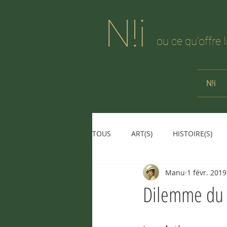
N!i
ou ce qu'offre 
N!i
TOUS
ART(S)
HISTOIRE(S)
Manu
1 févr. 2019
Dilemme du 