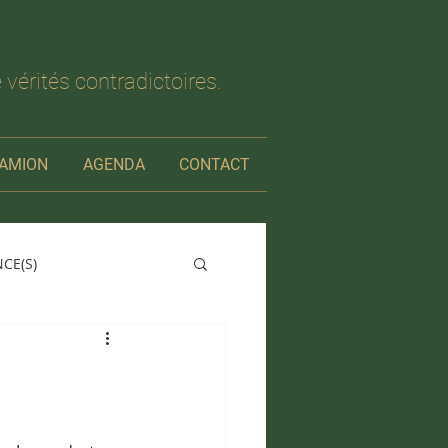
 vérités contradictoires.
AMION
AGENDA
CONTACT
NCE(S)