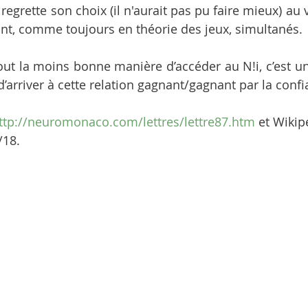
egrette son choix (il n'aurait pas pu faire mieux) au 
tant, comme toujours en théorie des jeux, simultanés. 
out la moins bonne manière d’accéder au N!i, c’est un 
t d’arriver à cette relation gagnant/gagnant par la confi
ttp://neuromonaco.com/lettres/lettre87.htm
 et Wikip
/18.