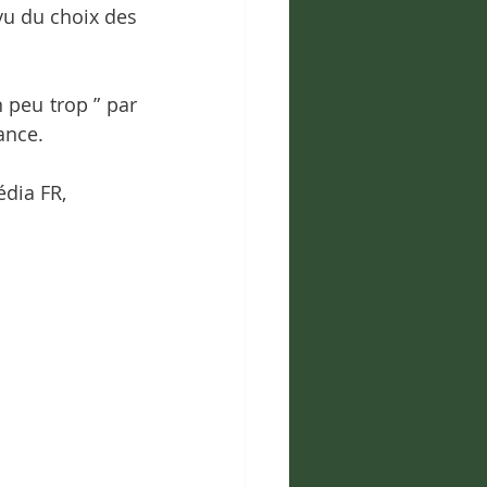
vu du choix des 
peu trop ” par 
ance. 
édia FR, 