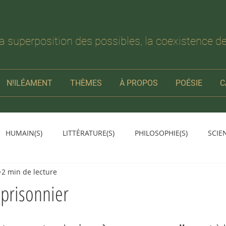
la superposition des possibles, la coexistence de
N!ILÉAMENT
THÈMES
À PROPOS
POÉSIE
C
HUMAIN(S)
LITTÉRATURE(S)
PHILOSOPHIE(S)
SCIE
2 min de lecture
prisonnier