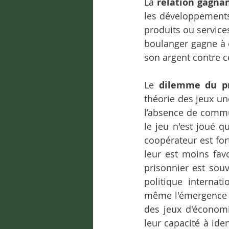
La 
relation gagna
les développements
produits ou service
boulanger gagne à é
son argent contre ce
Le 
dilemme du pr
théorie des jeux un
l’absence de commun
le jeu n'est joué qu
coopérateur est fort
leur est moins fav
prisonnier est sou
politique internat
même l'émergence 
des jeux d'économi
leur capacité à iden