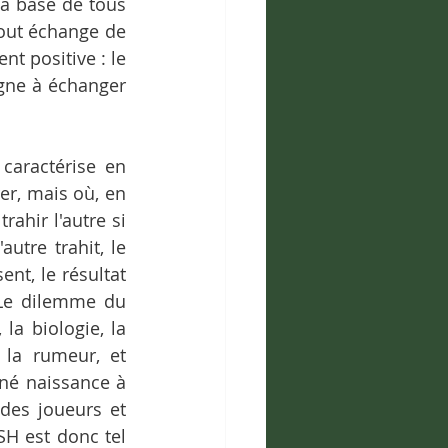
la base de tous 
out échange de 
t positive : le 
gne à échanger 
aractérise en 
r, mais où, en 
hir l'autre si 
utre trahit, le 
nt, le résultat 
 Le dilemme du 
 biologie, la 
 la rumeur, et 
é naissance à 
des joueurs et 
SH est donc tel 